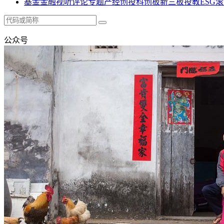
基金
金融
视听
评论
专题
产经
创投
科创板
新三板
投教
ESG
滚
公众号