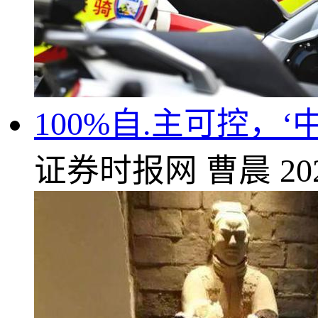
100%自.主可控，‘
证券时报网
曹晨
20