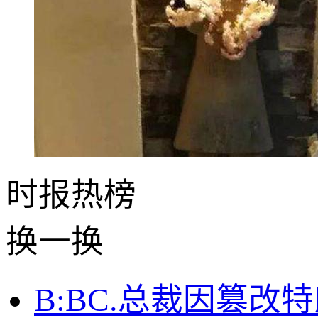
时报
热榜
换一换
B:BC.总裁因篡