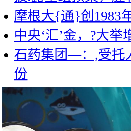
摩根大{通}创1983
中央‘汇’金，?大举
石药集团—：,受托
份