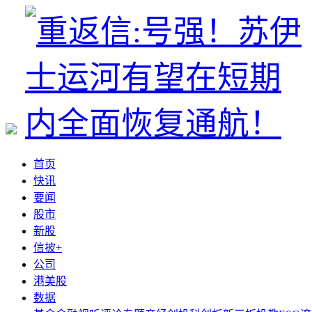
首页
快讯
要闻
股市
新股
信披+
公司
港美股
数据