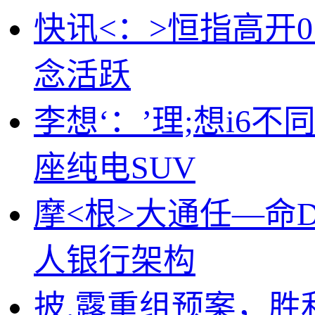
快讯<：>恒指高开0.
念活跃
李想‘：’理;想i6不
座纯电SUV
摩<根>大通任—命Da
人银行架构
披.露重组预案，胜利