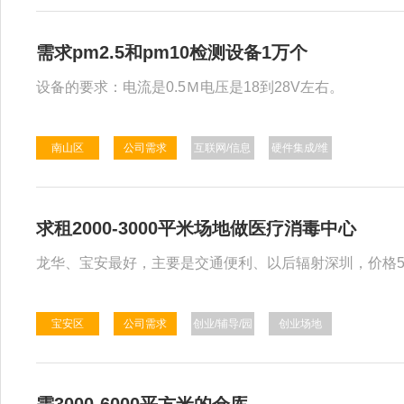
需求pm2.5和pm10检测设备1万个
设备的要求：电流是0.5Ｍ电压是18到28V左右。
南山区
公司需求
互联网/信息
硬件集成/维
化/云服务
修
求租2000-3000平米场地做医疗消毒中心
龙华、宝安最好，主要是交通便利、以后辐射深圳，价格5
宝安区
公司需求
创业/辅导/园
创业场地
区