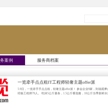
务案例
服务商档案
一览牵手点点租IT工程师轻奢主题offer派
5.9日，一览牵手手点点租，轻奢主题offer派！ 参会企业9家，到场观
经验工程师79人。 吃掉5公斤薯条，1.5公斤番茄酱，10公斤当季新鲜水果。 