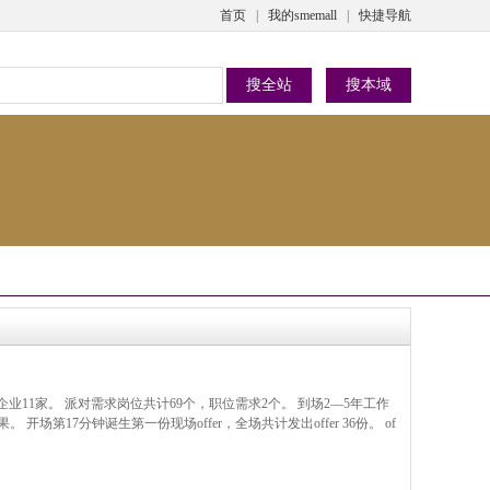
首页
|
我的smemall
|
快捷导航
摩企业11家。 派对需求岗位共计69个，职位需求2个。 到场2—5年工作
开场第17分钟诞生第一份现场offer，全场共计发出offer 36份。 of