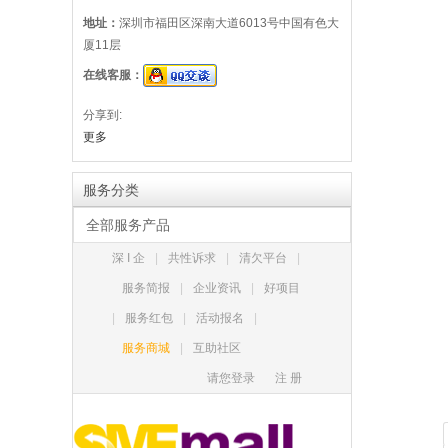
地址：
深圳市福田区深南大道6013号中国有色大
厦11层
在线客服：
分享到:
更多
服务分类
全部服务产品
深 I 企
|
共性诉求
|
清欠平台
|
服务简报
|
企业资讯
|
好项目
|
服务红包
|
活动报名
|
服务商城
|
互助社区
请您登录
注 册